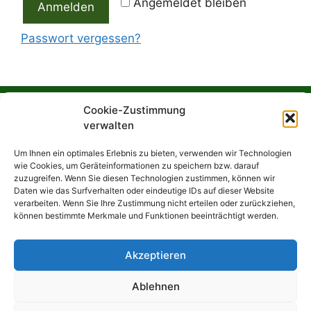
Angemeldet bleiben
Anmelden
Passwort vergessen?
Cookie-Zustimmung
Frank Bentfeldt ist Anfang September
verwalten
verstorben. Der Bonsaigarten wird seinen
Um Ihnen ein optimales Erlebnis zu bieten, verwenden wir Technologien
Betrieb einstellen. Für einen Abverkauf, werden
wie Cookies, um Geräteinformationen zu speichern bzw. darauf
wir hier weitere Termine veröffentlichen
zuzugreifen. Wenn Sie diesen Technologien zustimmen, können wir
Daten wie das Surfverhalten oder eindeutige IDs auf dieser Website
verarbeiten. Wenn Sie Ihre Zustimmung nicht erteilen oder zurückziehen,
können bestimmte Merkmale und Funktionen beeinträchtigt werden.
Suchen
Akzeptieren
Ablehnen