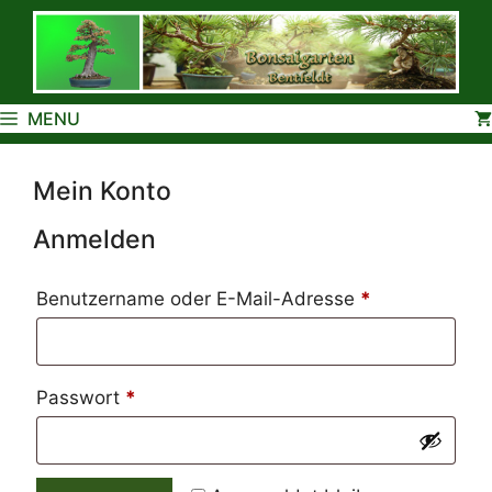
Zum
Inhalt
springen
MENU
Mein Konto
Anmelden
Erforderlich
Benutzername oder E-Mail-Adresse
*
Erforderlich
Passwort
*