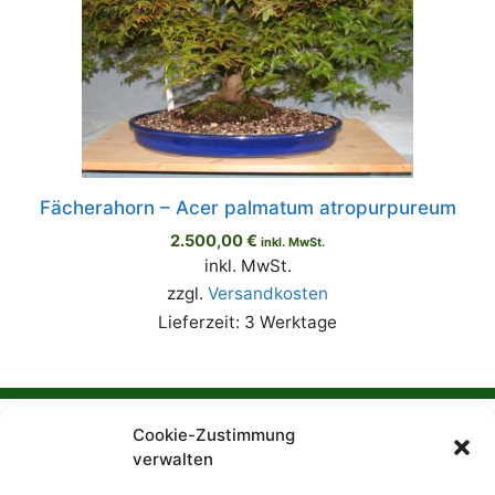
Fächerahorn – Acer palmatum atropurpureum
2.500,00
€
inkl. MwSt.
inkl. MwSt.
zzgl.
Versandkosten
Lieferzeit: 3 Werktage
Cookie-Zustimmung
Frank Bentfeldt ist Anfang September
verwalten
verstorben. Der Bonsaigarten wird seinen