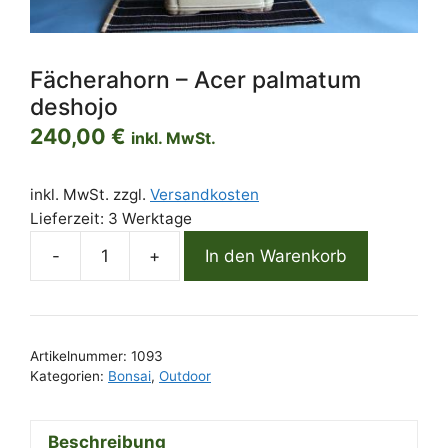
Fächerahorn – Acer palmatum
deshojo
240,00
€
inkl. MwSt.
inkl. MwSt.
zzgl.
Versandkosten
Lieferzeit: 3 Werktage
-
+
In den Warenkorb
Fächerahorn
-
Acer
palmatum
Artikelnummer:
1093
deshojo
Kategorien:
Bonsai
,
Outdoor
Menge
Beschreibung